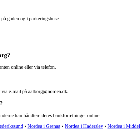
 på gaden og i parkeringshuse.
org?
nten online eller via telefon.
r via e-mail på aalborg@nordea.dk.
g?
kunderne kan håndtere deres bankforretninger online.
ederikssund
•
Nordea i Grenaa
•
Nordea i Haderslev
•
Nordea i Middel