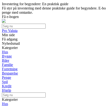
Investering for begyndere: En praktisk guide
Få styr på investering med denne praktiske guide for begyndere. E-boge
penge med omtanke.
Få e-bogen
Pro Valuta
Min side
Få adgang
Nyhedsmail
Kategorier
Hus
Bygge
Biler
Familie
Forretning
Besparelse
Penge
Spil
Kredit
Hjælp
Kategorier
Hus