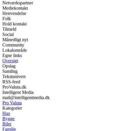
Netværkspartner
Mediekontakt
Henvendelse
Folk
Hold kontakt
Tilmeld
Social
Månedligt nyt
Community
Lokalområde
Egne links
Oversigt
Opslag
Samling
Tekstunivers
RSS-feed
ProValuta.dk
Intelligent Media
mail@intelligentmedia.dk
Pro Valuta
Kategorier
Hus
Bygge
Biler
Familie