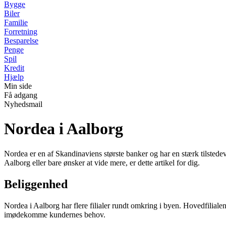
Bygge
Biler
Familie
Forretning
Besparelse
Penge
Spil
Kredit
Hjælp
Min side
Få adgang
Nyhedsmail
Nordea i Aalborg
Nordea er en af Skandinaviens største banker og har en stærk tilsted
Aalborg eller bare ønsker at vide mere, er dette artikel for dig.
Beliggenhed
Nordea i Aalborg har flere filialer rundt omkring i byen. Hovedfiliale
imødekomme kundernes behov.