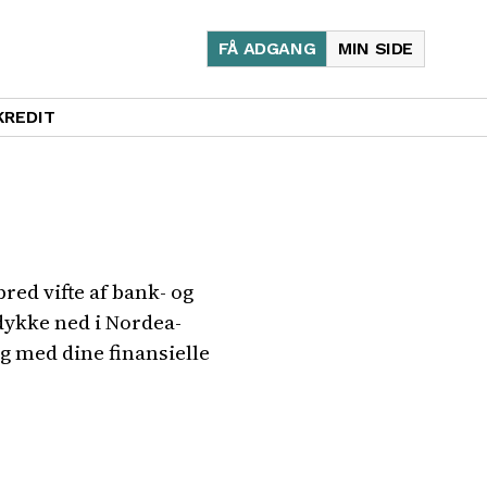
FÅ ADGANG
MIN SIDE
KREDIT
red vifte af bank- og
 dykke ned i Nordea-
ig med dine finansielle