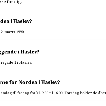
re for dig.
ea i Haslev?
2. marts 1990.
ggende i Haslev?
regade 1 i Haslev.
rne for Nordea i Haslev?
ag til fredag fra kl. 9.30 til 16.00. Torsdag holder de åbent 