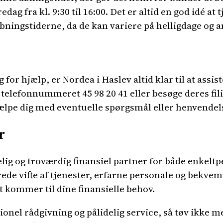
dag fra kl. 9:30 til 16:00. Det er altid en god idé a
åbningstiderne, da de kan variere på helligdage og a
for hjælp, er Nordea i Haslev altid klar til at assi
 telefonnummeret 45 98 20 41 eller besøge deres fili
ælpe dig med eventuelle spørgsmål eller henvendel
r
elig og troværdig finansiel partner for både enkel
ede vifte af tjenester, erfarne personale og bekv
et kommer til dine finansielle behov.
ionel rådgivning og pålidelig service, så tøv ikke m