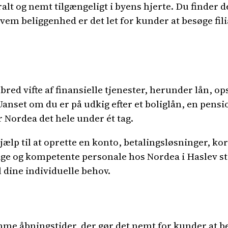
ralt og nemt tilgængeligt i byens hjerte. Du finder
vem beliggenhed er det let for kunder at besøge fili
bred vifte af finansielle tjenester, herunder lån, op
anset om du er på udkig efter et boliglån, en pensi
 Nordea det hele under ét tag.
ælp til at oprette en konto, betalingsløsninger, ko
ge og kompetente personale hos Nordea i Haslev står 
l dine individuelle behov.
me åbningstider, der gør det nemt for kunder at bes