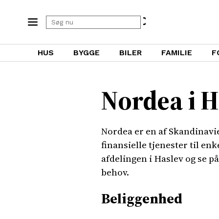
HUS
BYGGE
BILER
FAMILIE
F
Nordea i H
Nordea er en af Skandinavien
finansielle tjenester til en
afdelingen i Haslev og se p
behov.
Beliggenhed