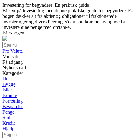
Investering for begyndere: En praktisk guide
Få styr på investering med denne praktiske guide for begyndere. E-
bogen dækker alt fra aktier og obligationer til fraktionerede
investeringer og diversificering, så du kan komme i gang med at
investere dine penge med omtanke.
Få e-bogen
Pro Valuta
Min side
Få adgang
Nyhedsmail
Kategorier
Hus
Bygge
Biler
Familie
Forretning
Besparelse
Penge
Spil
Kredit
Hjælp