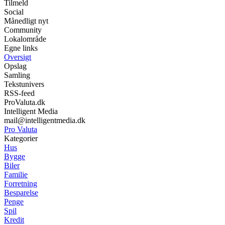
Tilmeld
Social
Månedligt nyt
Community
Lokalområde
Egne links
Oversigt
Opslag
Samling
Tekstunivers
RSS-feed
ProValuta.dk
Intelligent Media
mail@intelligentmedia.dk
Pro Valuta
Kategorier
Hus
Bygge
Biler
Familie
Forretning
Besparelse
Penge
Spil
Kredit