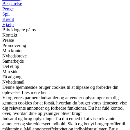
Besparelse
Penge
Spil
Kredit
Hjælp
Bliv klogere på os
Kontakt
Presse
Promovering
Min konto
Nyhedsbreve
Samarbejde
Del et tip
Min side
Få adgang
Nyhedsmail
Denne hjemmeside bruger cookies til at tilpasse og forbedre din
oplevelse. Læs mere her.
Vi og vores partnere indsamler og anvender oplysninger om dig
gennem cookies for at forstå, hvordan du bruger vores tjenester, vise
dig relevante annoncer og forbedre funktioner. Du har fuld kontrol
over, hvordan dine oplysninger bliver brugt
Indsaml og brug oplysninger fra din enhed til at vise relevante
annoncer og skræddersyet indhold. Skab og benyt brugerprofiler til
målretning. Mål annonceeffektivitet og indholdsresultater. Brug