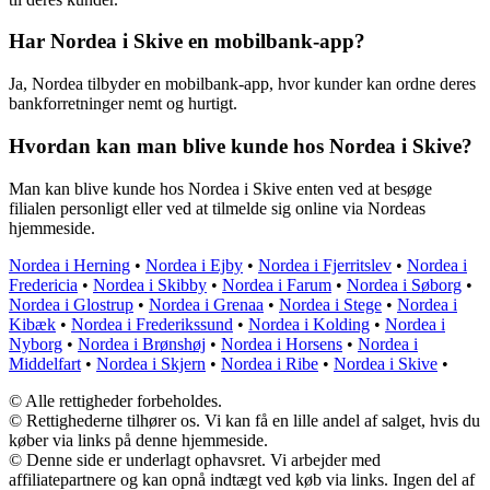
Har Nordea i Skive en mobilbank-app?
Ja, Nordea tilbyder en mobilbank-app, hvor kunder kan ordne deres
bankforretninger nemt og hurtigt.
Hvordan kan man blive kunde hos Nordea i Skive?
Man kan blive kunde hos Nordea i Skive enten ved at besøge
filialen personligt eller ved at tilmelde sig online via Nordeas
hjemmeside.
Nordea i Herning
•
Nordea i Ejby
•
Nordea i Fjerritslev
•
Nordea i
Fredericia
•
Nordea i Skibby
•
Nordea i Farum
•
Nordea i Søborg
•
Nordea i Glostrup
•
Nordea i Grenaa
•
Nordea i Stege
•
Nordea i
Kibæk
•
Nordea i Frederikssund
•
Nordea i Kolding
•
Nordea i
Nyborg
•
Nordea i Brønshøj
•
Nordea i Horsens
•
Nordea i
Middelfart
•
Nordea i Skjern
•
Nordea i Ribe
•
Nordea i Skive
•
© Alle rettigheder forbeholdes.
© Rettighederne tilhører os. Vi kan få en lille andel af salget, hvis du
køber via links på denne hjemmeside.
© Denne side er underlagt ophavsret. Vi arbejder med
affiliatepartnere og kan opnå indtægt ved køb via links. Ingen del af