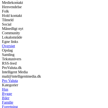
Mediekontakt
Henvendelse
Folk
Hold kontakt
Tilmeld
Social
Månedligt nyt
Community
Lokalområde
Egne links
Oversigt
Opslag
Samling
Tekstunivers
RSS-feed
ProValuta.dk
Intelligent Media
mail@intelligentmedia.dk
Pro Valuta
Kategorier
Hus
Bygge
Biler
Familie
Forretning