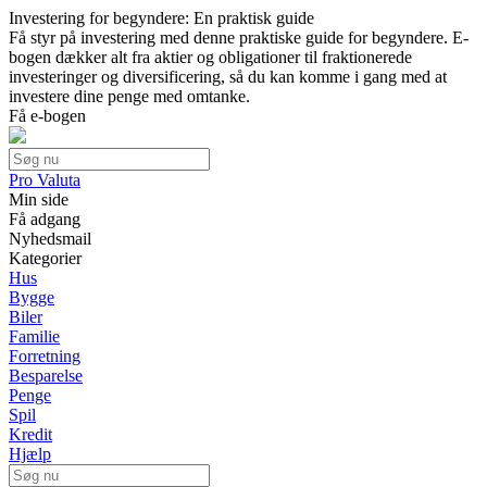
Investering for begyndere: En praktisk guide
Få styr på investering med denne praktiske guide for begyndere. E-
bogen dækker alt fra aktier og obligationer til fraktionerede
investeringer og diversificering, så du kan komme i gang med at
investere dine penge med omtanke.
Få e-bogen
Pro Valuta
Min side
Få adgang
Nyhedsmail
Kategorier
Hus
Bygge
Biler
Familie
Forretning
Besparelse
Penge
Spil
Kredit
Hjælp