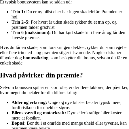
Et typisk bonussystem kan se sådan ud:
Trin 1:
Du er ny bilist eller har ingen skadefri år. Præmien er
høj.
Trin 2–5:
For hvert år uden skade rykker du et trin op, og
præmien falder gradvist.
Trin 6 (maksimum):
Du har kørt skadefrit i flere år og får den
laveste præmie.
Hvis du får en skade, som forsikringen dækker, rykker du som regel et
eller flere trin ned – og præmien stiger tilsvarende. Nogle selskaber
tilbyder dog
bonussikring
, som beskytter din bonus, selvom du får en
enkelt skade.
Hvad påvirker din præmie?
Selvom bonussen spiller en stor rolle, er der flere faktorer, der påvirker,
hvor meget du betaler for din bilforsikring:
Alder og erfaring:
Unge og nye bilister betaler typisk mere,
fordi risikoen for uheld er større.
Bilens værdi og motorkraft:
Dyre eller kraftige biler koster
mere at forsikre.
Bopæl:
Bor du i et område med mange uheld eller tyverier, kan
præmien være højere.