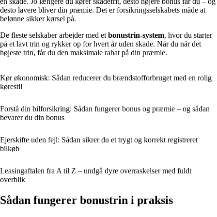
en skade. Jo længere du kører skadefrit, desto højere bonus får du – og
desto lavere bliver din præmie. Det er forsikringsselskabets måde at
belønne sikker kørsel på.
De fleste selskaber arbejder med et
bonustrin-system
, hvor du starter
på et lavt trin og rykker op for hvert år uden skade. Når du når det
højeste trin, får du den maksimale rabat på din præmie.
Kør økonomisk: Sådan reducerer du brændstofforbruget med en rolig
kørestil
Forstå din bilforsikring: Sådan fungerer bonus og præmie – og sådan
bevarer du din bonus
Ejerskifte uden fejl: Sådan sikrer du et trygt og korrekt registreret
bilkøb
Leasingaftalen fra A til Z – undgå dyre overraskelser med fuldt
overblik
Sådan fungerer bonustrin i praksis