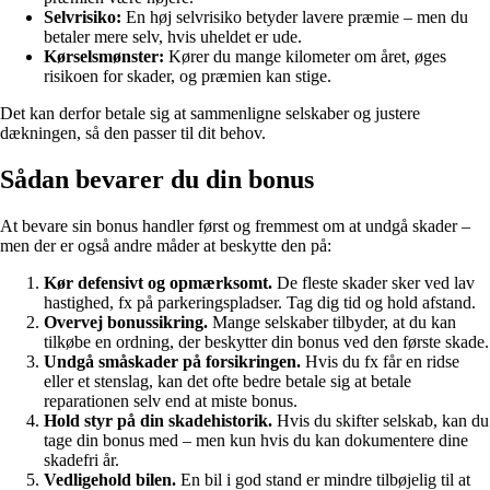
Selvrisiko:
En høj selvrisiko betyder lavere præmie – men du
betaler mere selv, hvis uheldet er ude.
Kørselsmønster:
Kører du mange kilometer om året, øges
risikoen for skader, og præmien kan stige.
Det kan derfor betale sig at sammenligne selskaber og justere
dækningen, så den passer til dit behov.
Sådan bevarer du din bonus
At bevare sin bonus handler først og fremmest om at undgå skader –
men der er også andre måder at beskytte den på:
Kør defensivt og opmærksomt.
De fleste skader sker ved lav
hastighed, fx på parkeringspladser. Tag dig tid og hold afstand.
Overvej bonussikring.
Mange selskaber tilbyder, at du kan
tilkøbe en ordning, der beskytter din bonus ved den første skade.
Undgå småskader på forsikringen.
Hvis du fx får en ridse
eller et stenslag, kan det ofte bedre betale sig at betale
reparationen selv end at miste bonus.
Hold styr på din skadehistorik.
Hvis du skifter selskab, kan du
tage din bonus med – men kun hvis du kan dokumentere dine
skadefri år.
Vedligehold bilen.
En bil i god stand er mindre tilbøjelig til at