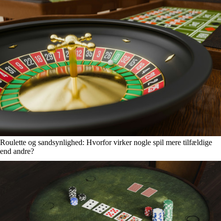
Roulette og sandsynlighed: Hvorfor virker nogle spil mere tilfældige
end andre?